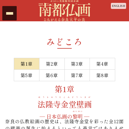
コンテンツへスキップ
ENGLISH
メニューを開く
みどころ
第1章
第2章
第3章
第4章
第5章
第6章
第7章
第8章
第1章
ほうりゅうじこんどうへきが
法隆寺金堂壁画
れいめい
― 日本仏画の
黎明
―
奈良の仏教絵画の歴史は、法隆寺金堂を彩った全12面
の壁画の誕生に始まるといっても過言ではありませ