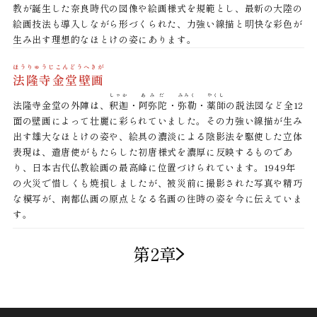
教が誕生した奈良時代の図像や絵画様式を規範とし、最新の大陸の
絵画技法も導入しながら形づくられた、力強い線描と明快な彩色が
生み出す理想的なほとけの姿にあります。
ほうりゅうじこんどうへきが
法隆寺金堂壁画
しゃか
あみだ
みろく
やくし
法隆寺金堂の外陣は、
釈迦
・
阿弥陀
・
弥勒
・
薬師
の説法図など全12
面の壁画によって壮麗に彩られていました。その力強い線描が生み
出す雄大なほとけの姿や、絵具の濃淡による陰影法を駆使した立体
表現は、遣唐使がもたらした初唐様式を濃厚に反映するものであ
り、日本古代仏教絵画の最高峰に位置づけられています。1949年
の火災で惜しくも焼損しましたが、被災前に撮影された写真や精巧
な模写が、南都仏画の原点となる名画の往時の姿を今に伝えていま
す。
第2章