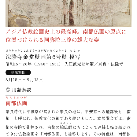
アジア仏教絵画史上の最高峰。南都仏画の原点に
位置づけられる阿弥陀三尊の雄大な姿
ほうりゅうじこんどうへきがだいろくごうへき
もしゃ
法隆寺金堂壁画第6号壁
模写
昭和15～26年（1940～1951） 入江波光ほか筆／奈良・法隆寺
展示期間
8月18日～9月13日
◎
用語解説
なんとぶつが
南都仏画
奈良時代に平城京が営まれた奈良の地は、平安京への遷都後も「南
都」と呼ばれ、仏教文化の都であり続けました。本展覧会では、南
えぶっし
都の寺院で礼拝され、南都の
絵仏師
たちによって連綿と描き継がれ
てきた仏教絵画を「南都仏画」と総称します。その特色は、南都仏