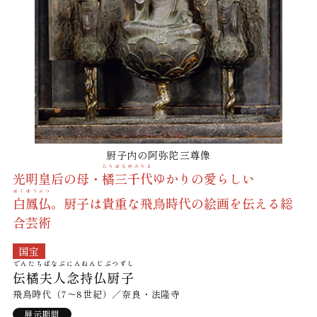
厨子内の阿弥陀三尊像
たちばなのみちよ
光明皇后の母・
橘三千代
ゆかりの愛らしい
はくほうぶつ
白鳳仏
。厨子は貴重な飛鳥時代の絵画を伝える総
合芸術
国宝
でんたちばなぶにんねんじぶつずし
伝橘夫人念持仏厨子
飛鳥時代（7～8世紀）／奈良・法隆寺
展示期間