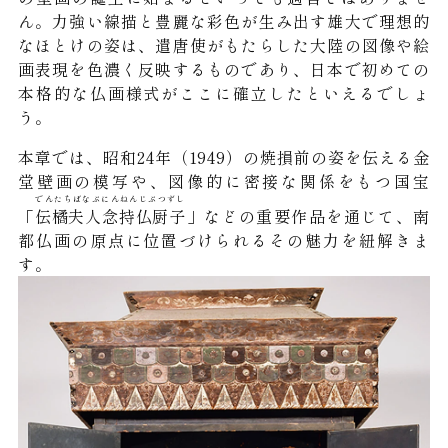
ん。力強い線描と豊麗な彩色が生み出す雄大で理想的
なほとけの姿は、遣唐使がもたらした大陸の図像や絵
画表現を色濃く反映するものであり、日本で初めての
本格的な仏画様式がここに確立したといえるでしょ
う。
本章では、昭和24年（1949）の焼損前の姿を伝える金
堂壁画の模写や、図像的に密接な関係をもつ国宝
でんたちばなぶにんねんじぶつずし
「
伝橘夫人念持仏厨子
」などの重要作品を通じて、南
都仏画の原点に位置づけられるその魅力を紐解きま
す。