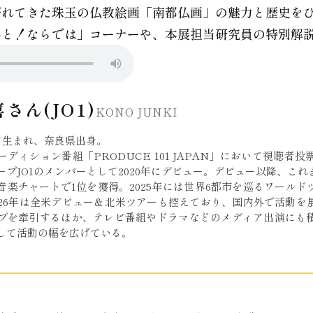
がれてきた珠玉の仏教絵画「南都仏画」の魅力と歴史を
んと！ならでは」コーナーや、本展担当研究員の特別解
さん(JO1)
KONO JUNKI
20日生まれ、奈良県出身。
ディション番組「PRODUCE 101 JAPAN」において視聴者
ープJO1のメンバーとして2020年にデビュー。デビュー以降、こ
音楽チャートで1位を獲得。2025年には世界6都市を巡るワール
026年は全米デビュー＆北米ツアーも控えており、国内外で活動を
プを牽引するほか、テレビ番組やドラマなどのメディア出演にも
して活動の幅を広げている。