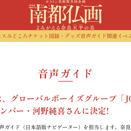
セス
みどころ
チケット
図録・グッズ
音声ガイド
関連イベ
音声ガイド
は、
グローバルボーイズグループ「J
ンバー・河野純喜さんに決定!
音声ガイド（日本語版ナビゲーター）を担当します。奈