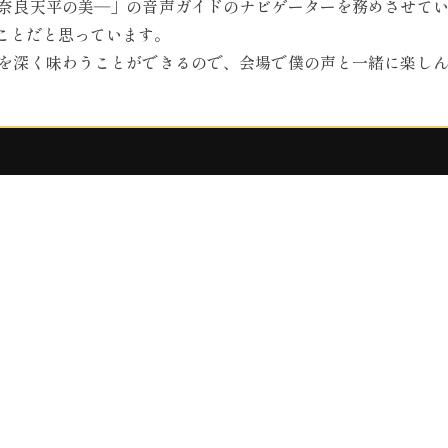
奈良天平の美―」の音声ガイドのナビゲーターを務めさせて
ことだと思っています。
を深く味わうことができるので、会場で僕の声と一緒に楽し
）
！