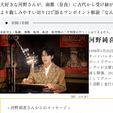
大好きな河野さんが、南都（奈良）に古代から受け継
より親しみやすい切り口で語るワンポイント解説「な
※許可なく転載、複製、転用、転送、販売等の二次利用を行うことはできません。
河野純喜
1998年1月
サバイバルオー
ボーイズグル
ングルが主要
演も開催、2
としてグルー
ト活動と並行
撮影：山本倫子
＜河野純喜さんからのメッセージ＞