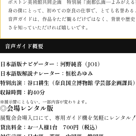
ボストン美術館共同企画 特別展「南都仏画―よみがえる
身の僕にとって、初めての奈良の仕事で、とても名誉ある
音声ガイドは、作品をただ観るだけではなく、背景や歴史
さを知っていただければ嬉しいです。
音声ガイド概要
日本語版ナビゲーター：
河野純喜（JO1）
日本語版解説ナレーター：
恒松あゆみ
特別出演：
谷口耕生（奈良国立博物館 学芸部企画課長
収録時間：
約40分
※展示替にともない、一部内容が変わります。
◎会場レンタル版
展覧会会場入口にて、専用ガイド機を気軽にレンタル
貸出料金；お一人様1台 700円（税込）